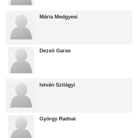
Mária Medgyesi
Dezsö Garas
István Szilágyi
György Radnai