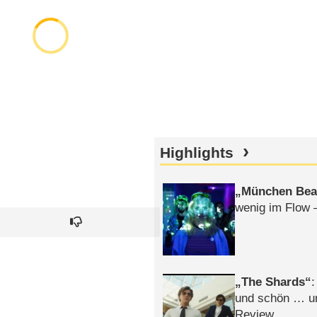
Highlights
München Bea
wenig im Flow 
The Shards
:
und schön … un
Review