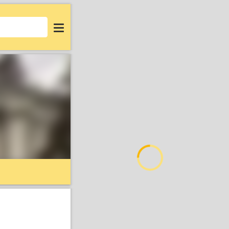
Login