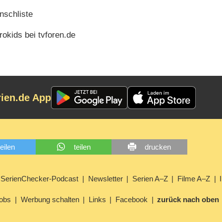
schliste
okids bei tvforen.de
rien.de App
teilen
teilen
drucken
SerienChecker-Podcast
Newsletter
Serien A–Z
Filme A–Z
obs
Werbung schalten
Links
Facebook
zurück nach oben