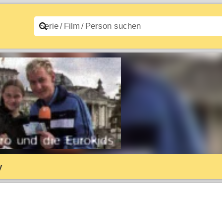
n A–Z
Filme A–Z
y