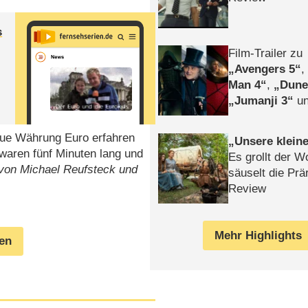
s
Film-Trailer zu
Avengers 5
Man 4
,
Dune
Jumanji 3
un
Horror
Clayfa
neue Währung Euro erfahren
Unsere klein
 waren fünf Minuten lang und
Es grollt der W
von Michael Reufsteck und
säuselt die Prä
Review
Mehr Highlights
gen