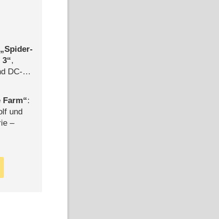
,
Spider-
 3
,
d DC-
ce
e Farm
:
olf und
rie –