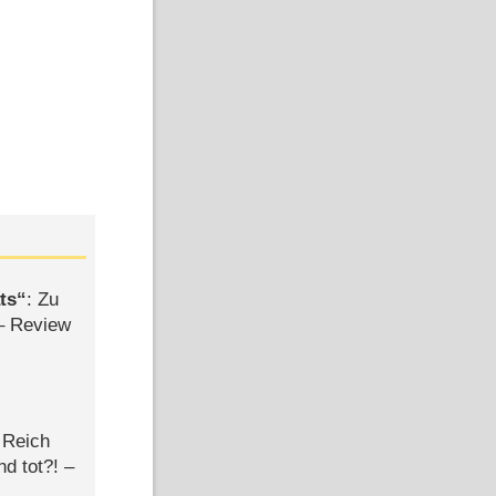
ts
: Zu
– Review
 Reich
d tot?! –