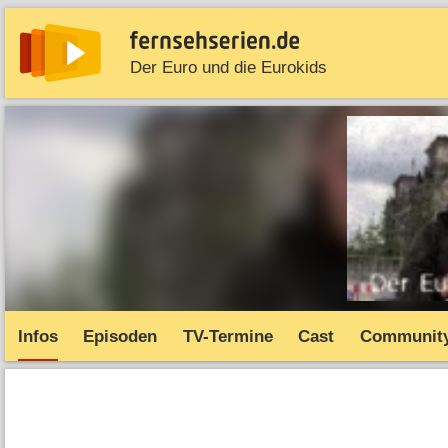
Der Euro und die Eurokids
News
Entdecken
Streaming
TV-Starts
Serie
Infos
Episoden
TV-Termine
Cast
Communit