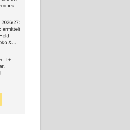
semineuen
hen
-
2026/​27:
ermittelt
 Hold
Joko &
Urlaub
 RTL+
er,
d