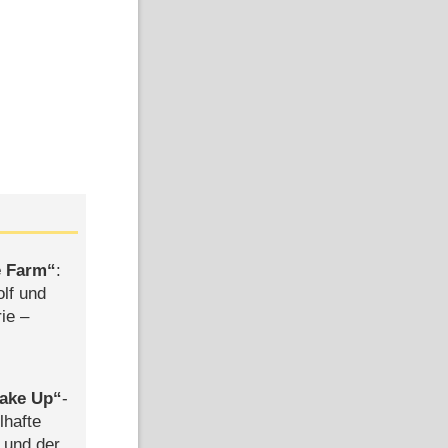
e Farm
:
olf und
rie –
ake Up
-
lhafte
 und der