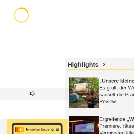
Highlights
Unsere klein
Es grollt der W
säuselt die Prä
Review
Ergreifende
W
Premiere, rätse
Vermisstenfälle