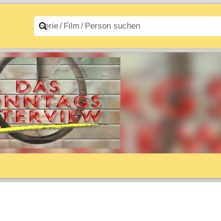
n A–Z
Filme A–Z