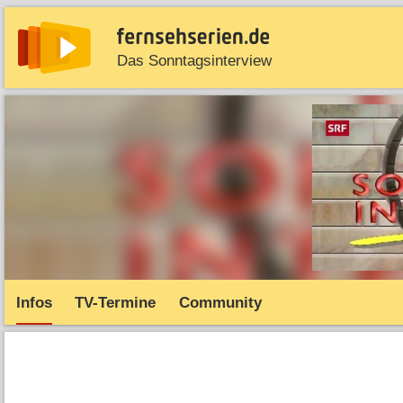
Das Sonntagsinterview
News
Entdecken
Streaming
TV-Starts
Serie
Infos
TV-Termine
Community