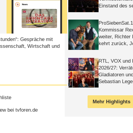
Einstand des 
Tatort: Münc
Duos
ProSiebenSat.1 
Kommissar Rex 
weiter, Richter
nstunden“: Gespräche mit
kehrt zurück, 
issenschaft, Wirtschaft und
Klaas machen 
RTL, VOX und
2026/​27: Verrät
Gladiatoren un
Sebastian Lege
liste
Mehr Highlights
ew bei tvforen.de