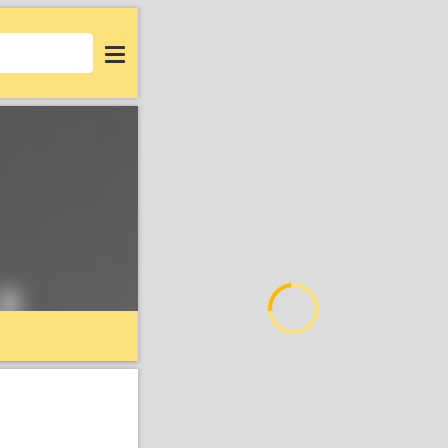
Login