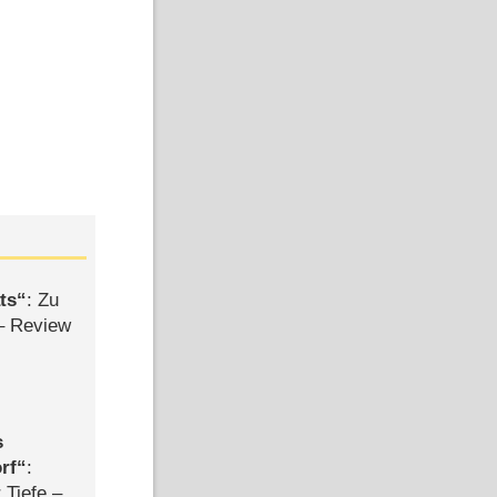
ts
: Zu
– Review
s
rf
:
 Tiefe –