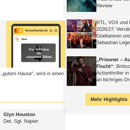
Review
RTL, VOX und
2026/​27: Verrät
s
Gladiatoren un
Sebastian Lege
Prisoner – Au
Flucht
: Britis
Actionthriller i
 „gutem Hause“, wird in einen
an löchriges D
gekettet – Rev
Mehr Highlights
Glyn Houston
Det. Sgt. Napier