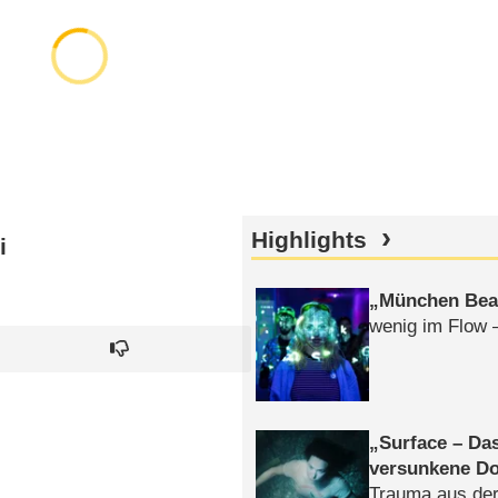
Highlights
i
München Bea
wenig im Flow 
Surface – Da
versunkene Do
Trauma aus der