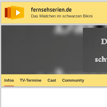
Das Mädchen im schwarzen Bikini
News
Entdecken
Streaming
TV-Starts
Serie
Infos
TV-Termine
Cast
Community