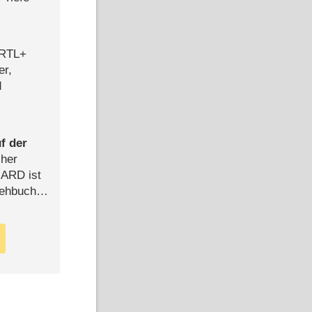
 RTL+
er,
d
f der
cher
n ARD ist
rehbuch
iew