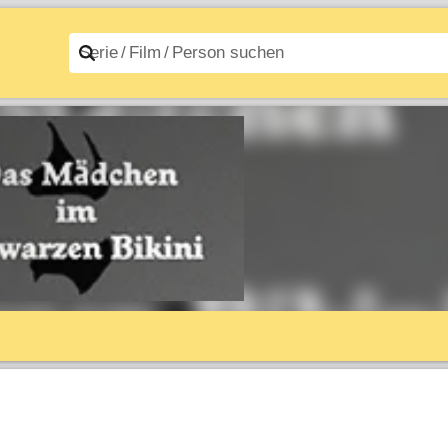
n A–Z
Filme A–Z