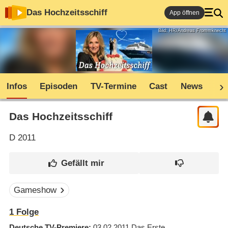
Das Hochzeitsschiff
App öffnen
Bild: HR/Andreas Frommknecht
Infos
Episoden
TV-Termine
Cast
News
Co
Das Hochzeitsschiff
D
2011
Gameshow
1 Folge
Deutsche TV-Premiere
03.02.2011
Das Erste