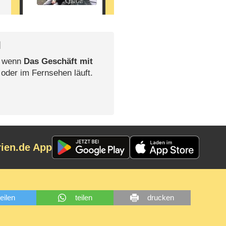
l
, wenn
Das Geschäft mit
 oder im Fernsehen läuft.
rien.de App
teilen
teilen
drucken