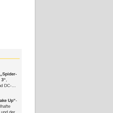
,
Spider-
 3
,
d DC-
ce
ake Up
-
lhafte
 und der