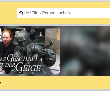
n A–Z
Filme A–Z
y