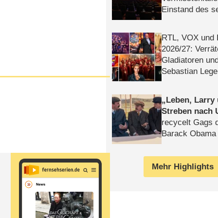
Einstand des 
Tatort: Münc
Duos
RTL, VOX und
2026/​27: Verrät
Gladiatoren un
Sebastian Lege
Leben, Larry
Streben nach 
recycelt Gags 
Barack Obama 
Mehr Highlights