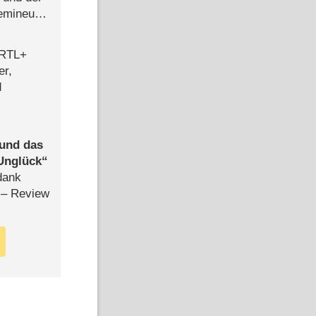
semineuen
hen
-
 RTL+
er,
d
 und das
Unglück
dank
– Review