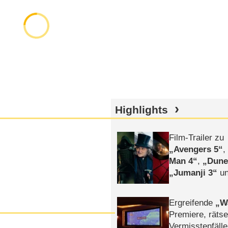
Highlights
Film-Trailer zu
Avengers 5
Man 4
,
Dune
Jumanji 3
un
Horror
Clayfa
Ergreifende
W
Premiere, rätse
Vermisstenfälle