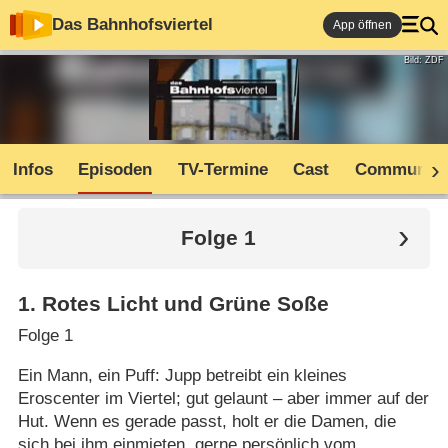
Das Bahnhofsviertel
App öffnen
Bild: ZDF
Infos
Episoden
TV-Termine
Cast
Community
Folge 1
1
.
Rotes Licht und Grüne Soße
Folge 1
Ein Mann, ein Puff: Jupp betreibt ein kleines
Eroscenter im Viertel; gut gelaunt – aber immer auf der
Hut. Wenn es gerade passt, holt er die Damen, die
sich bei ihm einmieten, gerne persönlich vom