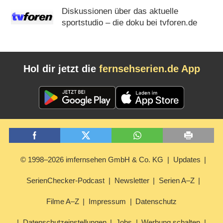
Diskussionen über das aktuelle
sportstudio – die doku bei tvforen.de
Hol dir jetzt die
fernsehserien.de App
© 1998–2026 imfernsehen GmbH & Co. KG
Updates
SerienChecker-Podcast
Newsletter
Serien A–Z
Filme A–Z
Impressum
Datenschutz
Datenschutzeinstellungen
Jobs
Werbung schalten