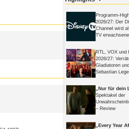
Programm-High
2026/​27: Der D
Channel wird a
TV erwachsene
RTL, VOX und
2026/​27: Verrät
Gladiatoren un
Sebastian Lege
Nur für dein
Spektakel der
Unwahrscheinli
– Review
Every Year Af