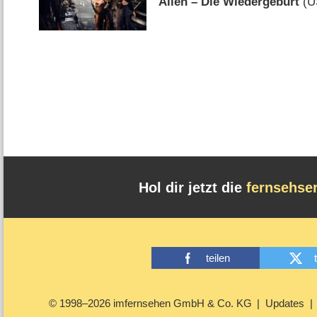
Alien – Die Wiedergeburt
(
U
Hol dir jetzt die
fernsehse
teilen
© 1998–2026 imfernsehen GmbH & Co. KG
Updates