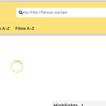
n A–Z
Filme A–Z
Highlights