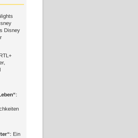
lights
isney
ls Disney
r
 RTL+
er,
d
 Leben
:
chkeiten
ter
: Ein