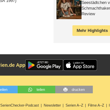
SA
1997)
Seestädtchen v
Schmachthake
Review
Mehr Highlights
rien.de App
teilen
teilen
drucken
SerienChecker-Podcast
Newsletter
Serien A–Z
Filme A–Z