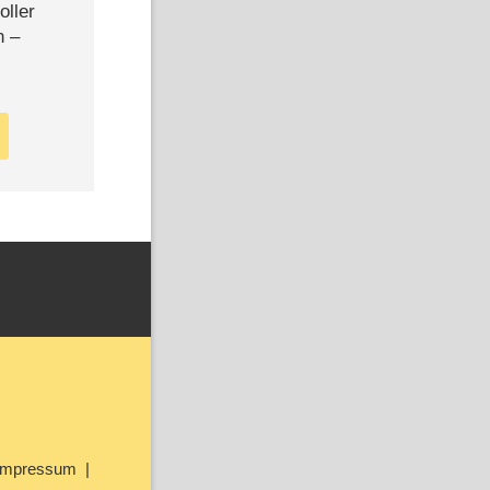
oller
n –
Impressum