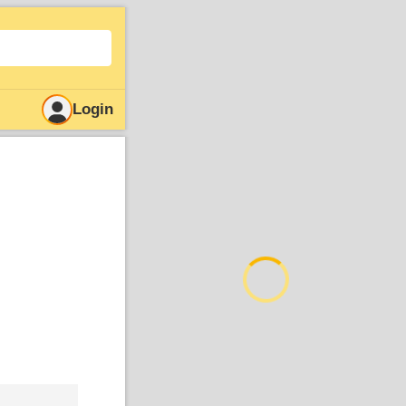
Login