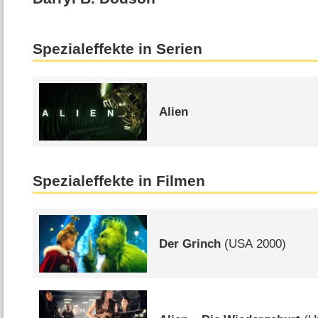
Spezialeffekte in Serien
Alien
Spezialeffekte in Filmen
Der Grinch
(
USA
2000)