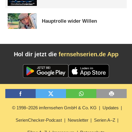
Hauptrolle wider Willen
Hol dir jetzt die
fernsehserien.de App
© 1998–2026 imfernsehen GmbH & Co. KG
Updates
SerienChecker-Podcast
Newsletter
Serien A–Z