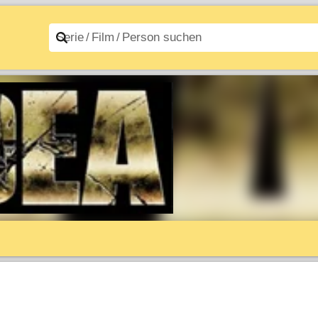
n A–Z
Filme A–Z