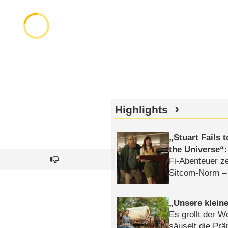
Highlights
Stuart Fails 
the Universe
Fi-Abenteuer ze
Sitcom-Norm –
Unsere klein
Es grollt der W
säuselt die Prä