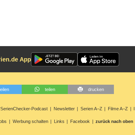
rien.de App
teilen
teilen
drucken
SerienChecker-Podcast
Newsletter
Serien A–Z
Filme A–Z
obs
Werbung schalten
Links
Facebook
zurück nach oben