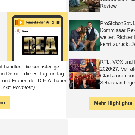
Review
ProSiebenSat.1 
Kommissar Rex 
weiter, Richter
kehrt zurück, 
Klaas machen 
RTL, VOX und
händler. Die sechsteilige
2026/​27: Verrät
n Detroit, die es Tag für Tag
Gladiatoren un
 und Frauen der D.E.A. haben
Sebastian Lege
(Text: Premiere)
gen
Mehr Highlights
l