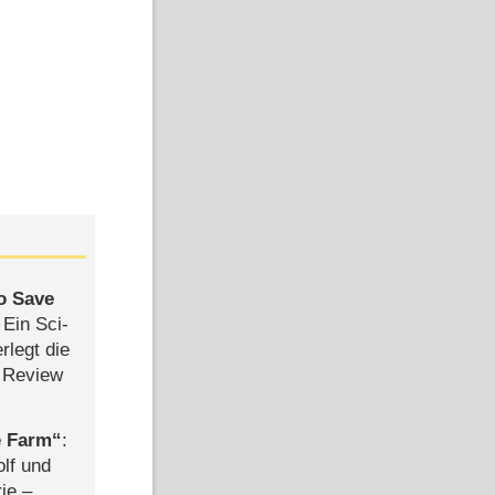
to Save
: Ein Sci-
rlegt die
 Review
e Farm
:
olf und
rie –