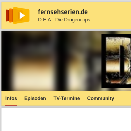
D.E.A.: Die Drogencops
News
Entdecken
Streaming
TV-Starts
Serie
Infos
Episoden
TV-Termine
Community