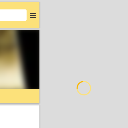
Login