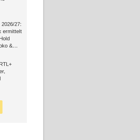
2026/​27:
ermittelt
 Hold
Joko &
Urlaub
 RTL+
er,
d