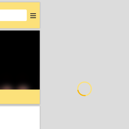
Login