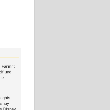
e Farm
:
olf und
rie –
lights
isney
ls Disney