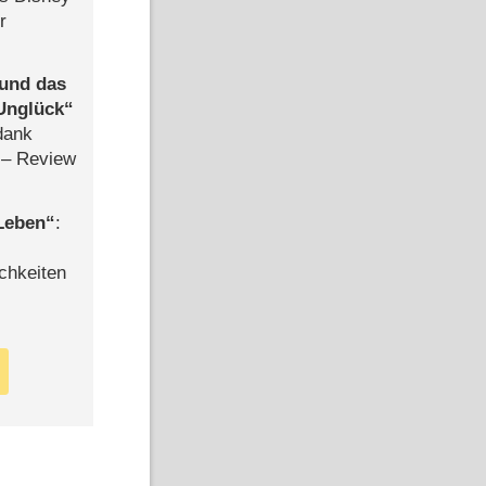
r
 und das
Unglück
dank
– Review
 Leben
:
chkeiten