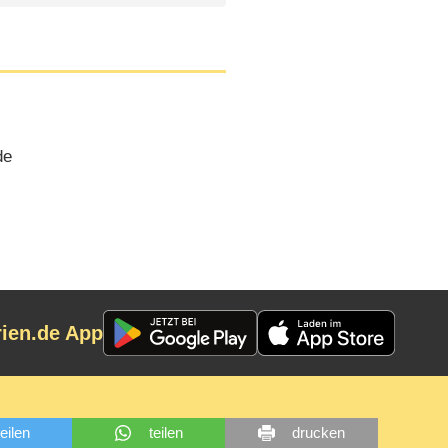
de
rien.de App
teilen
teilen
drucken