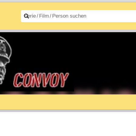
n A–Z
Filme A–Z