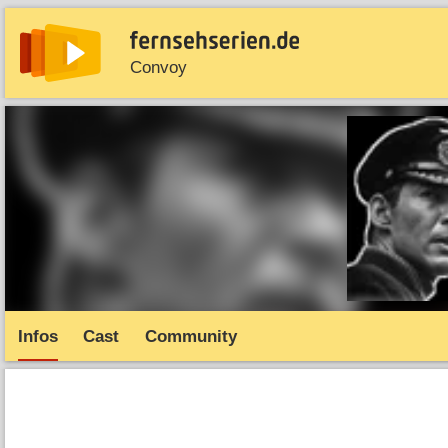
Convoy
News
Entdecken
Streaming
TV-Starts
Serie
Infos
Cast
Community