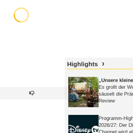
Highlights
Unsere klein
Es grollt der W
säuselt die Prä
Review
Programm-High
2026/​27: Der D
Channel wird a