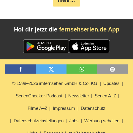
mehr…
Hol dir jetzt die
fernsehserien.de App
© 1998–2026 imfernsehen GmbH & Co. KG
Updates
SerienChecker-Podcast
Newsletter
Serien A–Z
Filme A–Z
Impressum
Datenschutz
Datenschutzeinstellungen
Jobs
Werbung schalten