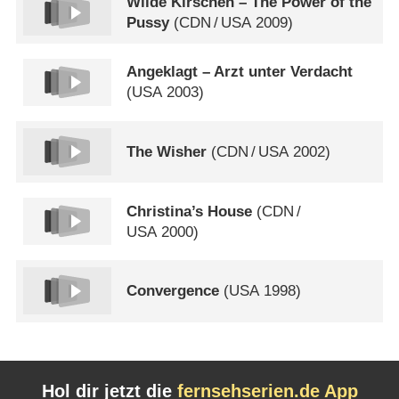
Wilde Kirschen – The Power of the
Pussy
(
CDN
/
USA
2009)
Angeklagt – Arzt unter Verdacht
(
USA
2003)
The Wisher
(
CDN
/
USA
2002)
Christina’s House
(
CDN
/
USA
2000)
Convergence
(
USA
1998)
Hol dir jetzt die
fernsehserien.de App