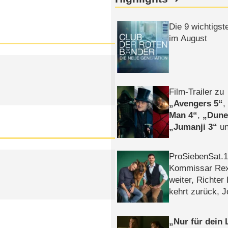
Die 9 wichtigst
im August
Film-Trailer zu
Avengers 5
Man 4
,
Dune
Jumanji 3
un
Horror
Clayfa
ProSiebenSat.1 
Kommissar Rex 
weiter, Richter
kehrt zurück, 
Klaas machen 
Nur für dein