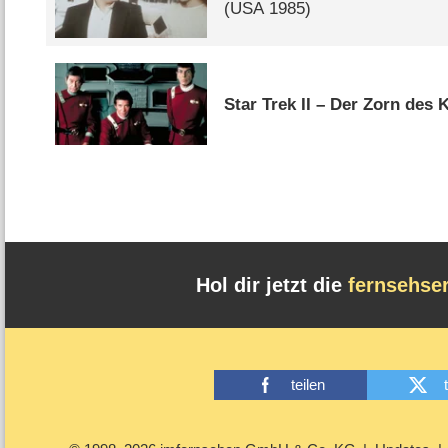
(
USA
1985)
Star Trek II – Der Zorn des 
Hol dir jetzt die
fernsehse
teilen