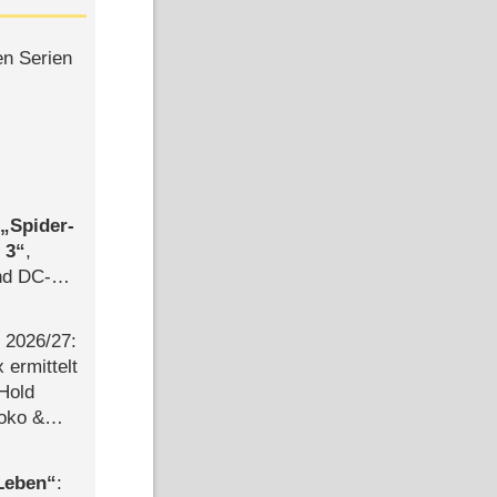
en Serien
,
Spider-
 3
,
d DC-
ce
2026/​27:
ermittelt
 Hold
Joko &
Urlaub
 Leben
: