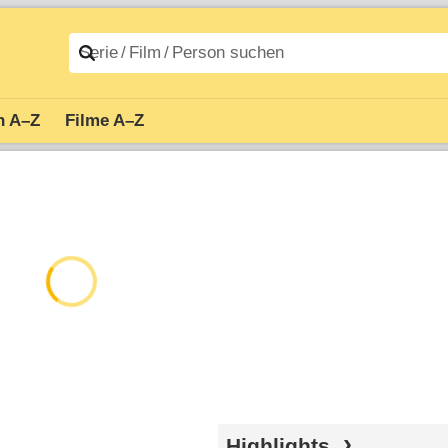
n A–Z
Filme A–Z
Highlights