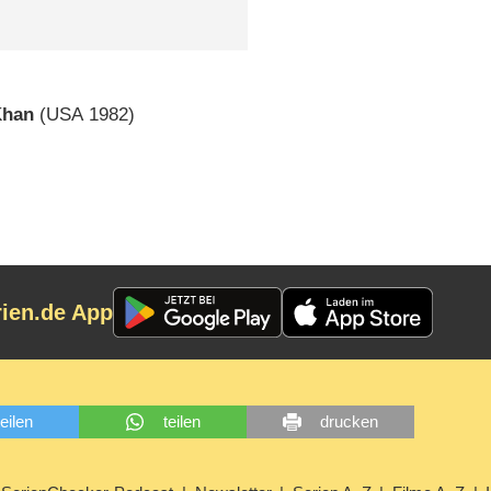
Khan
(
USA
1982)
rien.de App
teilen
teilen
drucken