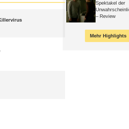
Spektakel der
Unwahrscheinli
– Review
illervirus
Mehr Highlights
e