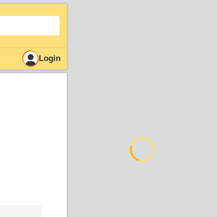
Login