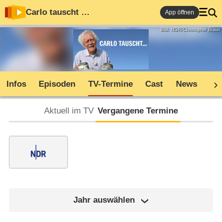
Carlo tauscht …
App öffnen
Bild: NDR/Christopher Braun
Infos
Episoden
TV-Termine
Cast
News
Co
Aktuell im TV
Vergangene Termine
Jahr auswählen