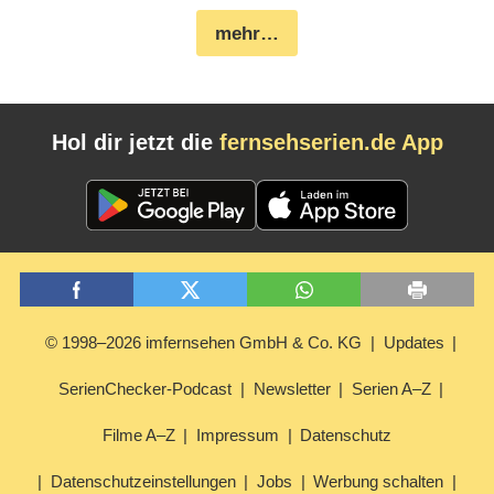
mehr…
Hol dir jetzt die
fernsehserien.de App
© 1998–2026 imfernsehen GmbH & Co. KG
Updates
SerienChecker-Podcast
Newsletter
Serien A–Z
Filme A–Z
Impressum
Datenschutz
Datenschutzeinstellungen
Jobs
Werbung schalten