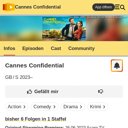
Cannes Confidential
App öffnen
Bild: AMC Studios/ Acorn Media Enterprises
Infos
Episoden
Cast
Community
Cannes Confidential
GB
/
S
2023–
Action
Comedy
Drama
Krimi
bisher
6
Folgen in
1
Staffel
Original-Streaming-Premiere
26.06.2023
Acorn TV