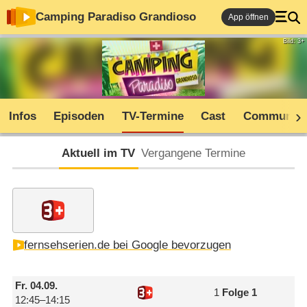
Camping Paradiso Grandioso
App öffnen
Bild: 3+
Infos
Episoden
TV-Termine
Cast
Community
Aktuell im TV
Vergangene Termine
fernsehserien.de bei Google bevorzugen
Fr.
04.09.
1
Folge 1
12:45–14:15