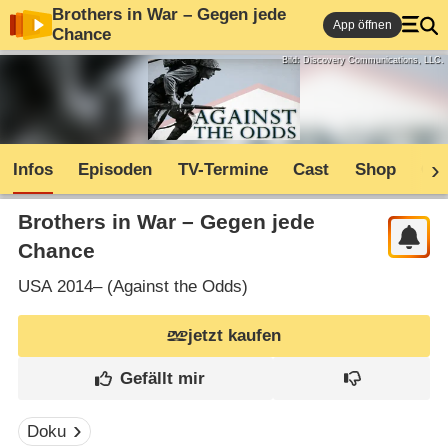
Brothers in War – Gegen jede
App öffnen
Chance
Bild: Discovery Communications, LLC.
Infos
Episoden
TV-Termine
Cast
Shop
Co
Brothers in War – Gegen jede
Chance
USA
2014– (
Against the Odds
)
jetzt kaufen
Doku