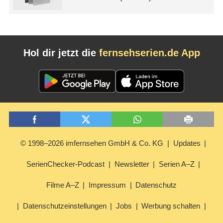
Hol dir jetzt die
fernsehserien.de App
© 1998–2026 imfernsehen GmbH & Co. KG
Updates
SerienChecker-Podcast
Newsletter
Serien A–Z
Filme A–Z
Impressum
Datenschutz
Datenschutzeinstellungen
Jobs
Werbung schalten