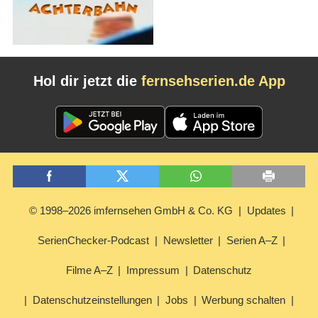
Hol dir jetzt die
fernsehserien.de App
© 1998–2026 imfernsehen GmbH & Co. KG
Updates
SerienChecker-Podcast
Newsletter
Serien A–Z
Filme A–Z
Impressum
Datenschutz
Datenschutzeinstellungen
Jobs
Werbung schalten