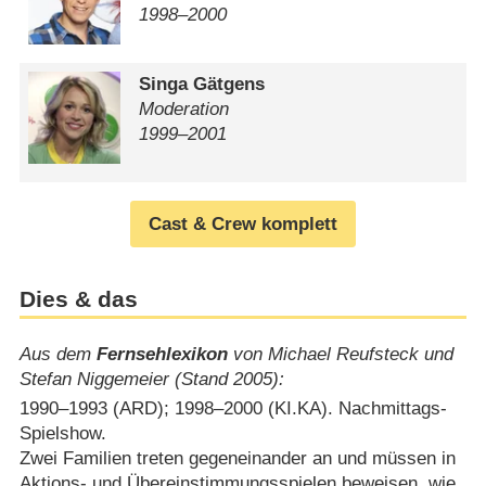
1998⁠–⁠2000
Singa Gätgens
Moderation
1999⁠–⁠2001
Cast & Crew komplett
Dies & das
Aus dem
Fernsehlexikon
von Michael Reufsteck und
Stefan Niggemeier (Stand 2005):
1990⁠–⁠1993 (ARD); 1998⁠–⁠2000 (KI.KA). Nachmittags-
Spielshow.
Zwei Familien treten gegeneinander an und müssen in
Aktions- und Übereinstimmungsspielen beweisen, wie