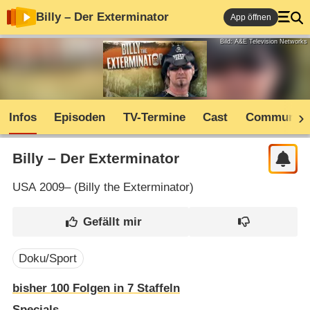
Billy – Der Exterminator
App öffnen
Bild: A&E Television Networks
Infos
Episoden
TV-Termine
Cast
Community
Billy – Der Exterminator
USA
2009– (
Billy the Exterminator
)
Doku/Sport
bisher
100
Folgen in
7
Staffeln
Specials