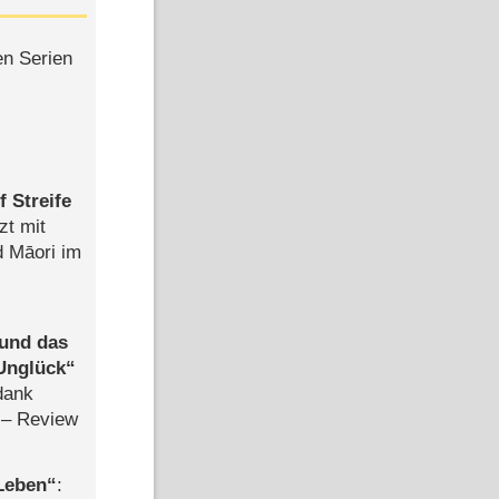
en Serien
 Streife
zt mit
d Māori im
 und das
Unglück
dank
– Review
 Leben
: