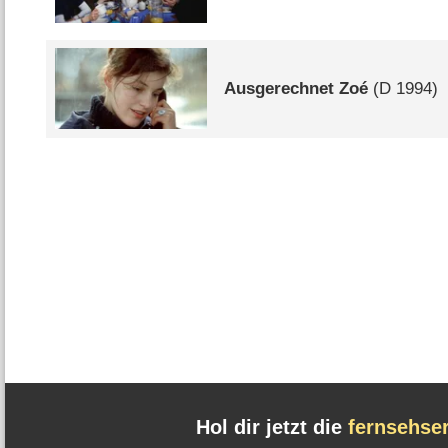
Ausgerechnet Zoé
(
D
1994)
Hol dir jetzt die
fernsehse