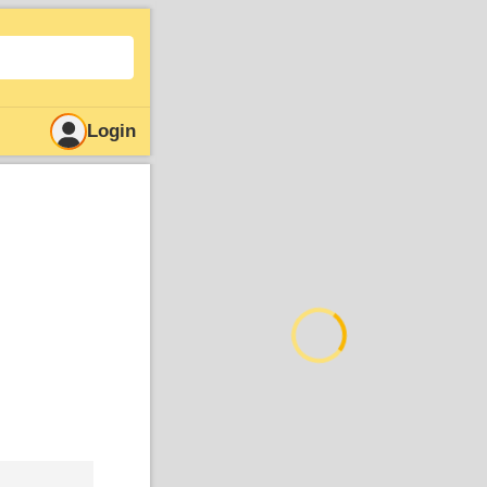
Login