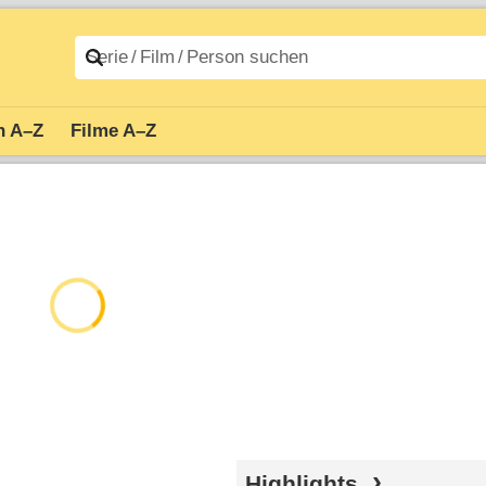
n A–Z
Filme A–Z
Highlights