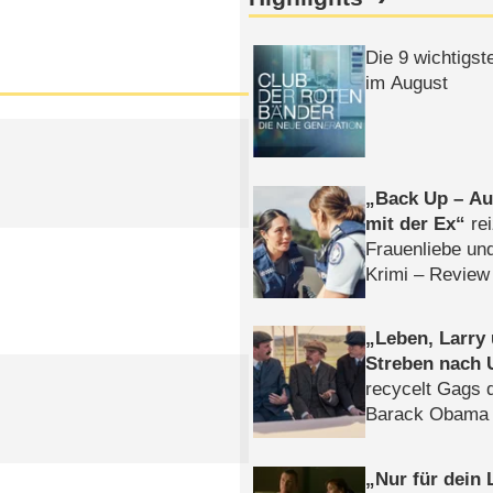
Die 9 wichtigst
im August
Back Up – Auf
mit der Ex
rei
Frauenliebe un
Krimi – Review
Leben, Larry
Streben nach 
recycelt Gags 
Barack Obama 
Nur für dein