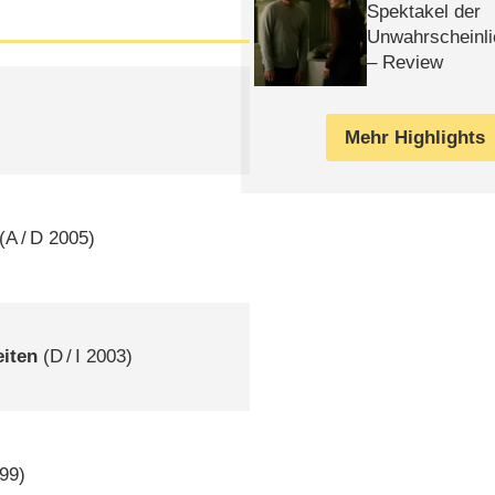
Spektakel der
Unwahrscheinli
– Review
Mehr Highlights
(
A
/
D
2005)
eiten
(
D
/
I
2003)
99)