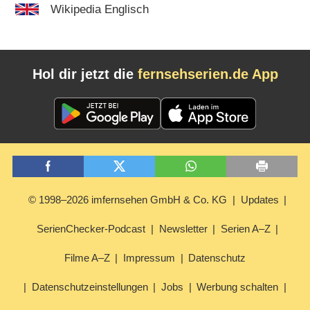
Wikipedia Englisch
Hol dir jetzt die
fernsehserien.de App
© 1998–2026 imfernsehen GmbH & Co. KG
Updates
SerienChecker-Podcast
Newsletter
Serien A–Z
Filme A–Z
Impressum
Datenschutz
Datenschutzeinstellungen
Jobs
Werbung schalten