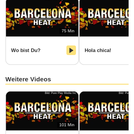
75 Min
Wo bist Du?
Hola chica!
Weitere Videos
Bild: Pure Play Media Inc.
Bild: Pure P
101 Min