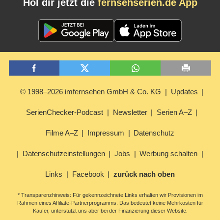
Hol dir jetzt die
fernsehserien.de App
© 1998–2026 imfernsehen GmbH & Co. KG
Updates
SerienChecker-Podcast
Newsletter
Serien A–Z
Filme A–Z
Impressum
Datenschutz
Datenschutzeinstellungen
Jobs
Werbung schalten
Links
Facebook
zurück nach oben
* Transparenzhinweis: Für gekennzeichnete Links erhalten wir Provisionen im
Rahmen eines Affiliate-Partnerprogramms. Das bedeutet keine Mehrkosten für
Käufer, unterstützt uns aber bei der Finanzierung dieser Website.