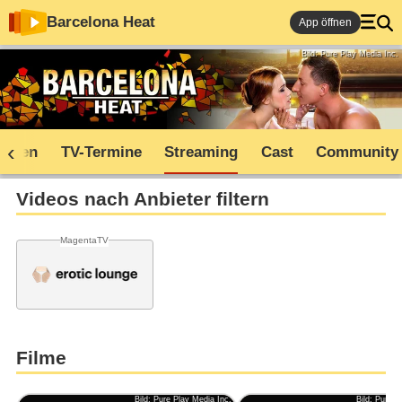
Barcelona Heat
App öffnen
Bild: Pure Play Media Inc.
soden
TV-Termine
Streaming
Cast
Community
Videos nach Anbieter filtern
MagentaTV
Filme
Bild: Pure Play Media Inc.
Bild: Pure P