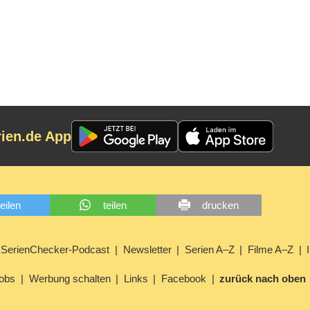
rien.de App
teilen
teilen
drucken
SerienChecker-Podcast
Newsletter
Serien A–Z
Filme A–Z
obs
Werbung schalten
Links
Facebook
zurück nach oben