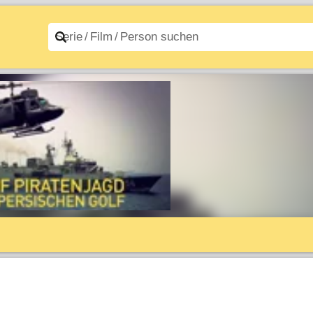
n A–Z
Filme A–Z