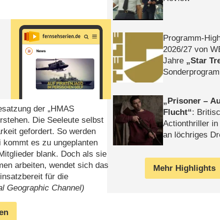
Programm-High
2026/​27 von W
Jahre
Star Tr
Sonderprogra
Die Helgolän
Prisoner – Au
Besatzung der „HMAS
Flucht
: Britis
stehen. Die Seeleute selbst
Actionthriller i
rkeit gefordert. So werden
an löchriges D
bei kommt es zu ungeplanten
gekettet – Rev
itglieder blank. Doch als sie
men arbeiten, wendet sich das
Mehr Highlights
insatzbereit für die
nal Geographic Channel)
gen