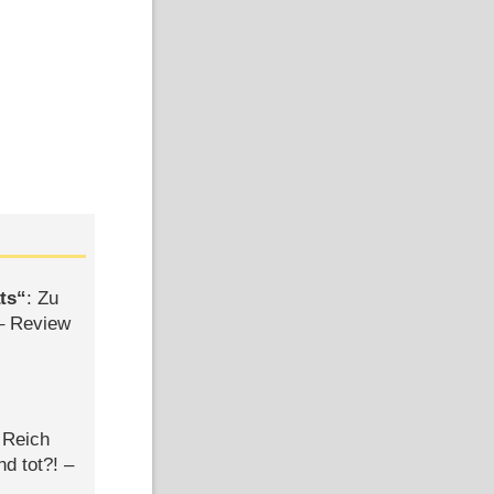
ts
: Zu
– Review
 Reich
d tot?! –