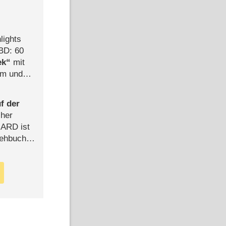
lights
BD: 60
ek
mit
mm und
der
f der
cher
n ARD ist
rehbuch
iew