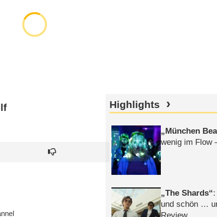
Highlights
lf
München Bea
wenig im Flow 
The Shards
:
und schön … un
annel
Review