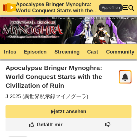
Apocalypse Bringer Mynoghra:
App öffnen
World Conquest Starts with the
Civilization of Ruin
Bild: Fehu Kazuno, Jun, MICROMAGAZINE/MYNOGHRA Project
Infos
Episoden
Streaming
Cast
Community
Apocalypse Bringer Mynoghra:
World Conquest Starts with the
Civilization of Ruin
J
2025 (
異世界黙示録マイノグーラ
)
jetzt ansehen