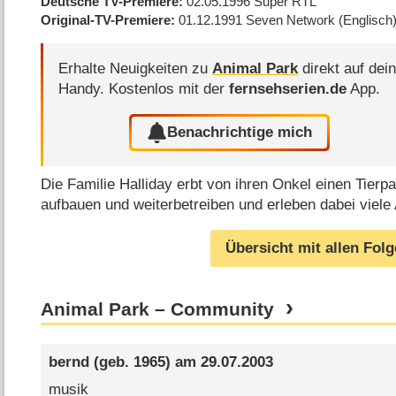
Deutsche TV-Premiere
02.05.1996
Super RTL
Original-TV-Premiere
01.12.1991
Seven Network
(Englisch
Erhalte Neuigkeiten zu
Animal Park
direkt auf dei
Handy.
Kostenlos mit der
fernsehserien.de
App.
Benachrichtige mich
Die Familie Halliday erbt von ihren Onkel einen Tierpa
aufbauen und weiterbetreiben und erleben dabei viele
Übersicht mit allen Fol
Animal Park – Community
bernd
(geb. 1965) am
29.07.2003
musik