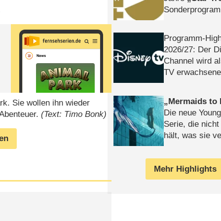
Sonderprogra
)
Die Helgolän
n
Programm-High
2026/​27: Der D
Channel wird a
TV erwachsene
Mermaids to 
rk. Sie wollen ihn wieder
Die neue Young
 Abenteuer.
(Text: Timo Bonk)
Serie, die nich
hält, was sie ve
gen
Review
Mehr Highlights