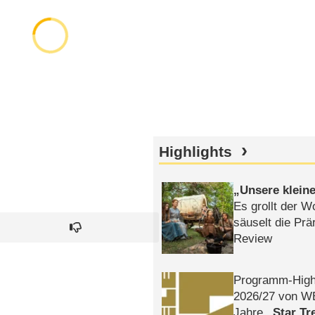
Highlights
Unsere klein
Es grollt der W
säuselt die Prä
Review
Programm-High
2026/​27 von W
Jahre
Star Tr