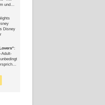
mm und
der
lights
isney
ls Disney
r
Lovers
:
-Adult-
t unbedingt
rspricht –