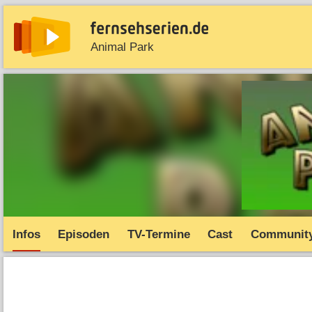
Animal Park
News
Entdecken
Streaming
TV-Starts
Serie
Infos
Episoden
TV-Termine
Cast
Communit