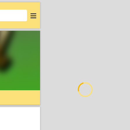
Login