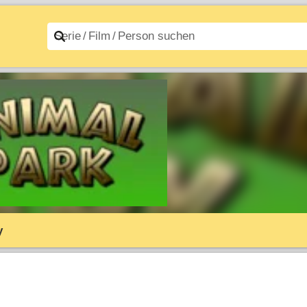
n A–Z
Filme A–Z
y