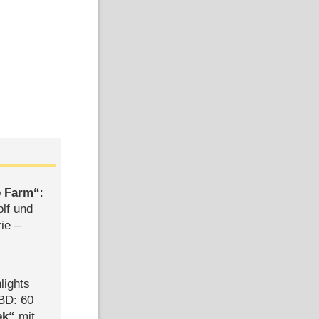
e Farm
:
olf und
rie –
lights
BD: 60
ek
mit