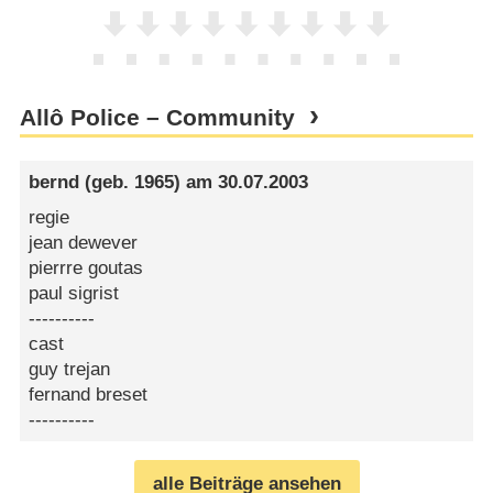
Allô Police – Community
bernd
(geb. 1965) am
30.07.2003
regie
jean dewever
pierrre goutas
paul sigrist
----------
cast
guy trejan
fernand breset
----------
alle Beiträge ansehen