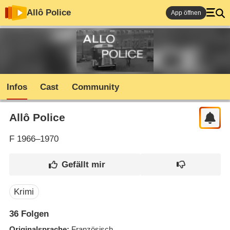
Allô Police
App öffnen
Infos
Cast
Community
Allô Police
F
1966–1970
Krimi
36
Folgen
Originalsprache
Französisch