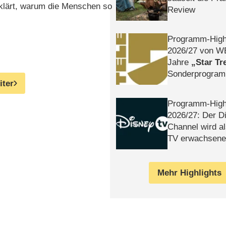
rklärt, warum die Menschen so
Review
Programm-High
2026/​27 von W
Jahre
Star Tr
Sonderprogra
iter
Die Helgolän
Programm-High
2026/​27: Der D
Channel wird a
TV erwachsene
Mehr Highlights