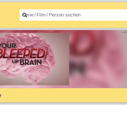
n A–Z
Filme A–Z
Bild
y