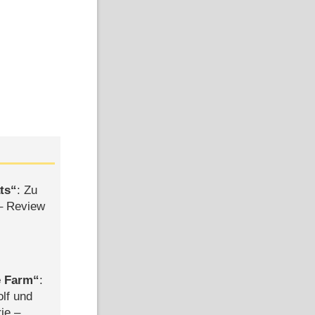
ts
: Zu
– Review
e Farm
:
olf und
rie –