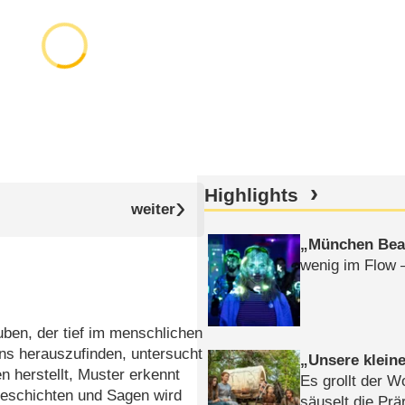
Highlights
München Bea
wenig im Flow 
ben, der tief im menschlichen
ens herauszufinden, untersucht
Unsere klein
 herstellt, Muster erkennt
Es grollt der W
 Geschichten und Sagen wird
säuselt die Prä