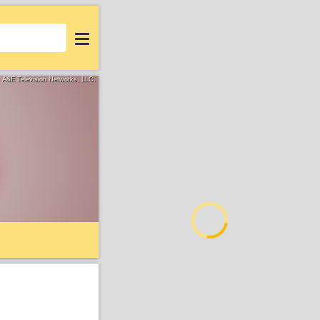
Login
: A&E Television Networks, LLC.