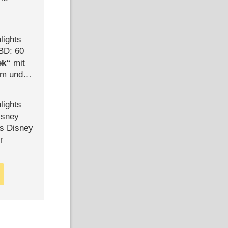
lights
BD: 60
ek
mit
mm und
der
lights
isney
ls Disney
r