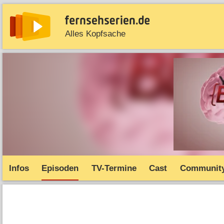
Alles Kopfsache
News
Entdecken
Streaming
TV-Starts
Serie
Infos
Episoden
TV-Termine
Cast
Communit