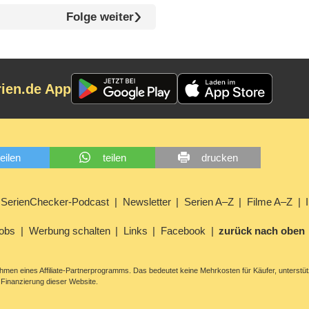
Folge weiter
rien.de App
teilen
teilen
drucken
SerienChecker-Podcast
Newsletter
Serien A–Z
Filme A–Z
obs
Werbung schalten
Links
Facebook
zurück nach oben
men eines Affiliate-Partnerprogramms. Das bedeutet keine Mehrkosten für Käufer, unterstüt
Finanzierung dieser Website.