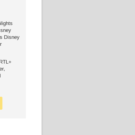
lights
isney
ls Disney
r
 RTL+
er,
d