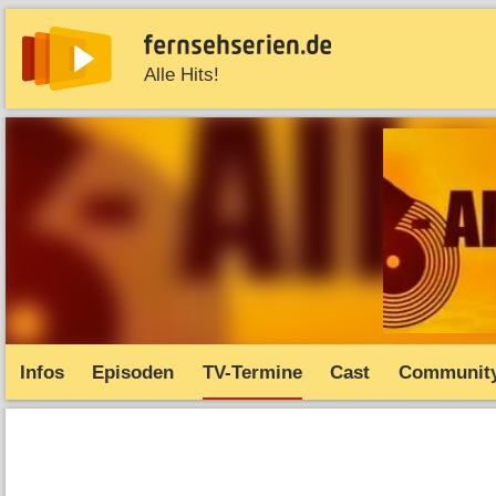
Alle Hits!
News
Entdecken
Streaming
TV-Starts
Serie
Infos
Episoden
TV-Termine
Cast
Communit