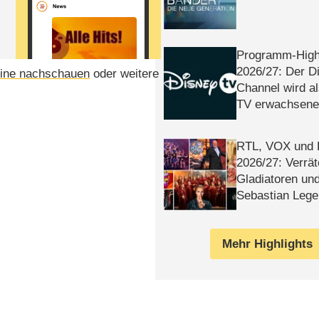
Programm-High
2026/​27: Der D
ine nachschauen
oder weitere
Channel wird a
TV erwachsene
RTL, VOX und
2026/​27: Verrät
Gladiatoren un
Sebastian Lege
Mehr Highlights