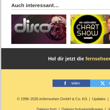
Auch interessant…
Hol dir jetzt die
fernsehse
teilen
© 1998–2026 imfernsehen GmbH & Co. KG
Updates
Datenschutz
Datenschutzeinstellungen
J