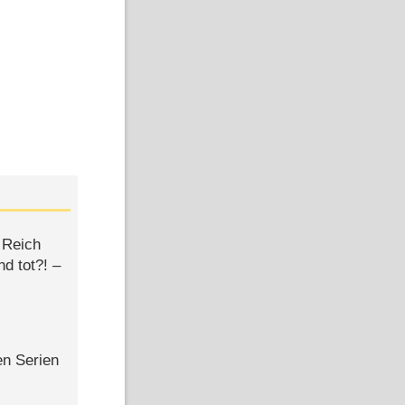
 Reich
d tot?! –
en Serien