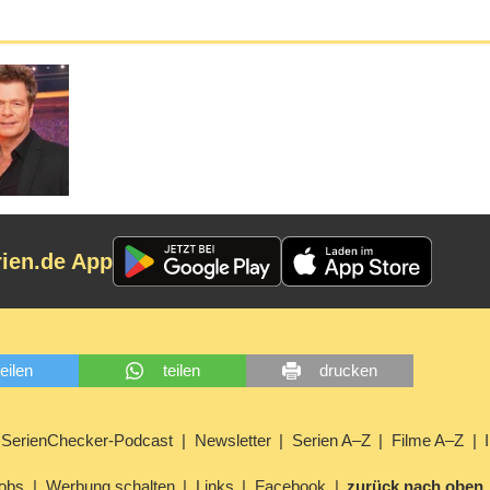
rien.de App
teilen
teilen
drucken
SerienChecker-Podcast
Newsletter
Serien A–Z
Filme A–Z
obs
Werbung schalten
Links
Facebook
zurück nach oben