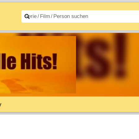
n A–Z
Filme A–Z
y