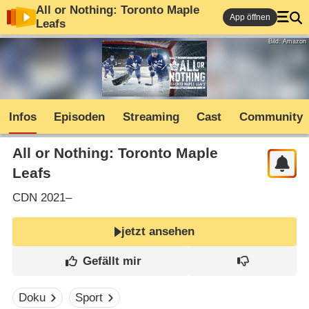
All or Nothing: Toronto Maple
App öffnen
Leafs
Bild: Amazon
Infos
Episoden
Streaming
Cast
Community
All or Nothing: Toronto Maple
Leafs
CDN
2021–
jetzt ansehen
Doku
Sport