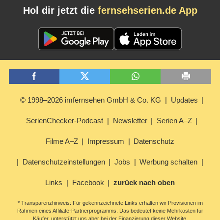
Hol dir jetzt die
fernsehserien.de App
© 1998–2026 imfernsehen GmbH & Co. KG
Updates
SerienChecker-Podcast
Newsletter
Serien A–Z
Filme A–Z
Impressum
Datenschutz
Datenschutzeinstellungen
Jobs
Werbung schalten
Links
Facebook
zurück nach oben
* Transparenzhinweis: Für gekennzeichnete Links erhalten wir Provisionen im
Rahmen eines Affiliate-Partnerprogramms. Das bedeutet keine Mehrkosten für
Käufer, unterstützt uns aber bei der Finanzierung dieser Website.