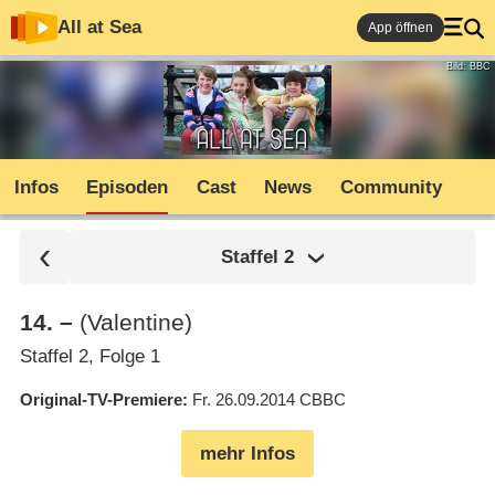
All at Sea
App öffnen
Bild: BBC
Infos
Episoden
Cast
News
Community
Staffel
2
14
.
–
(Valentine)
Staffel 2, Folge 1
Original-TV-Premiere
Fr. 26.09.2014
CBBC
mehr Infos