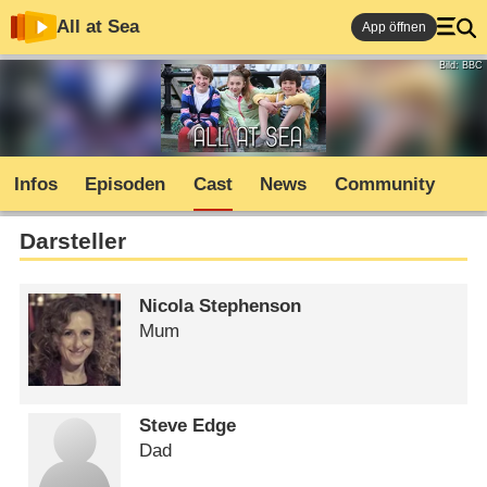
All at Sea
App öffnen
Bild: BBC
Infos
Episoden
Cast
News
Community
Darsteller
Nicola Stephenson
Mum
Steve Edge
Dad