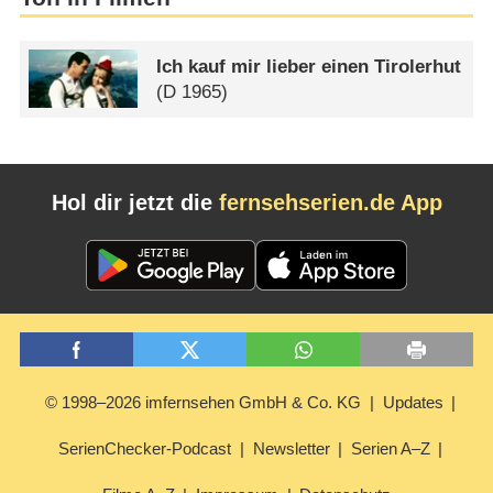
Ich kauf mir lieber einen Tirolerhut
(
D
1965)
Hol dir jetzt die
fernsehserien.de App
© 1998–2026 imfernsehen GmbH & Co. KG
Updates
SerienChecker-Podcast
Newsletter
Serien A–Z