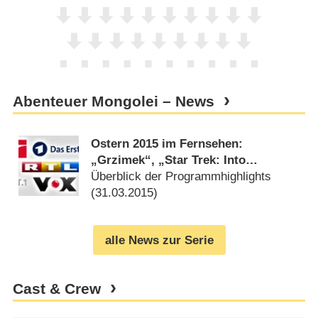
Abenteuer Mongolei – News
Ostern 2015 im Fernsehen:
„Grzimek“, „Star Trek: Into
Darkness“ und „Der Klügere kippt
Überblick der Programmhighlights
nach“
(
31.03.2015
)
alle News zur Serie
Cast & Crew