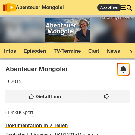
Abenteuer Mongolei
App öffnen
Bild: WDR/Ilya Kuzniatsou
Infos
Episoden
TV-Termine
Cast
News
Co
Abenteuer Mongolei
D
2015
Doku/Sport
Dokumentation in 2 Teilen
Deutsche TV-Premiere
03.04.2015
Das Erste