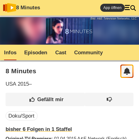
8 Minutes
App öffnen
Bild: A&E Television Networks, LLC.
Infos
Episoden
Cast
Community
8 Minutes
USA
2015–
Doku/Sport
bisher
6
Folgen in
1
Staffel
Original-TV-Premiere
02.04.2015
A&E Network
(Englisch)