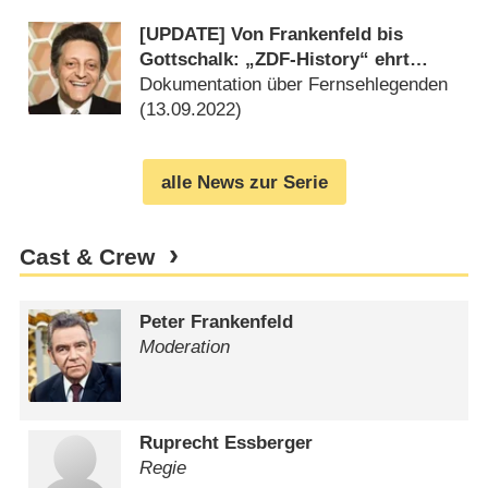
[UPDATE] Von Frankenfeld bis
Gottschalk: „ZDF-History“ ehrt
Deutschlands große Showmaster
Dokumentation über Fernsehlegenden
(
13.09.2022
)
alle News zur Serie
Cast & Crew
Peter Frankenfeld
Moderation
Ruprecht Essberger
Regie