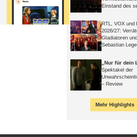
Einstand des 
Tatort: Münc
Duos
RTL, VOX und
2026/​27: Verrät
Gladiatoren un
Sebastian Lege
Nur für dein
Spektakel der
Unwahrscheinli
– Review
Mehr Highlights