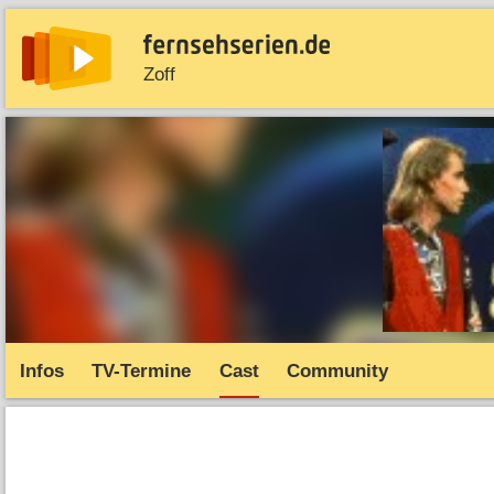
Zoff
News
Entdecken
Streaming
TV-Starts
Serie
Infos
TV-Termine
Cast
Community