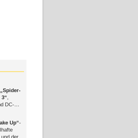
,
Spider-
 3
,
d DC-
ce
ake Up
-
lhafte
 und der