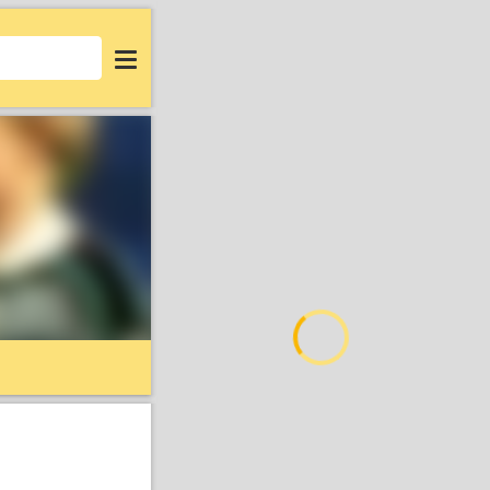
Login