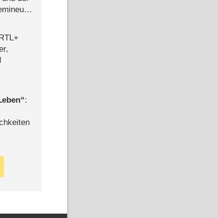
semineuen
hen
-
 RTL+
er,
d
 Leben
:
chkeiten