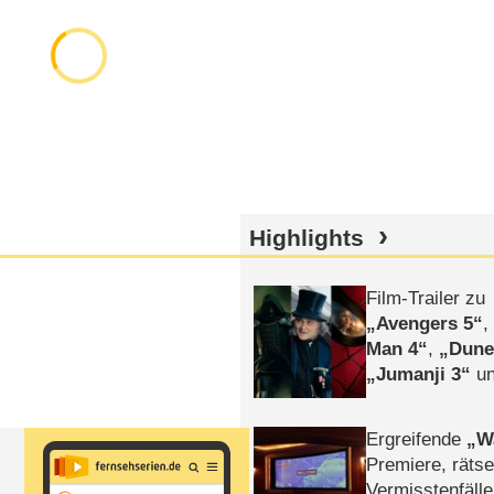
Highlights
Film-Trailer zu
Avengers 5
Man 4
,
Dune
Jumanji 3
un
Horror
Clayfa
Ergreifende
W
Premiere, rätse
Vermisstenfälle