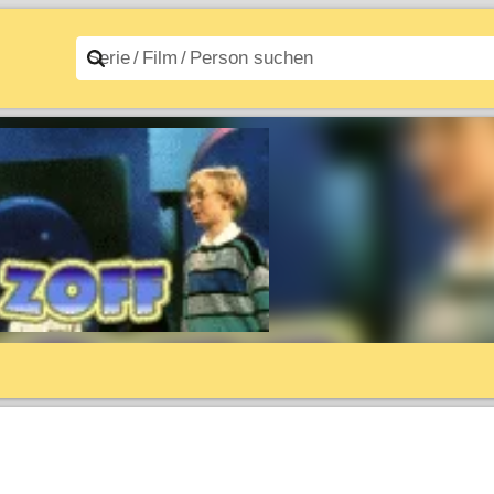
n A–Z
Filme A–Z