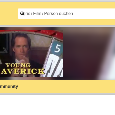
n A–Z
Filme A–Z
mmunity