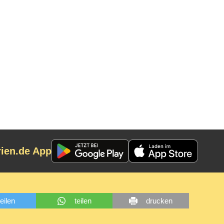
rien.de App
teilen
teilen
drucken