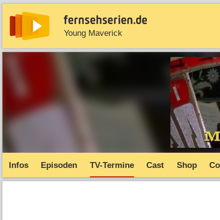
Young Maverick
News
Entdecken
Streaming
TV-Starts
Serie
Infos
Episoden
TV-Termine
Cast
Shop
Co