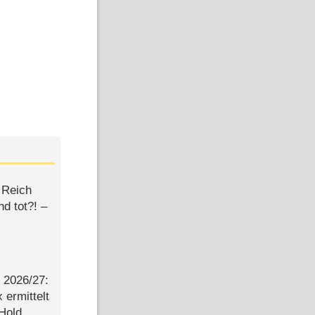
 Reich
d tot?! –
2026/​27:
ermittelt
 Hold