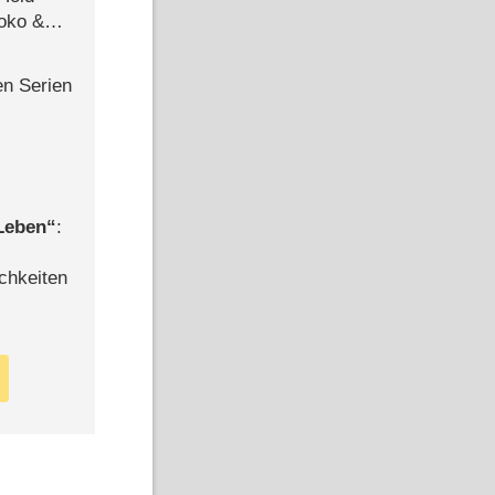
Joko &
Urlaub
en Serien
 Leben
:
chkeiten