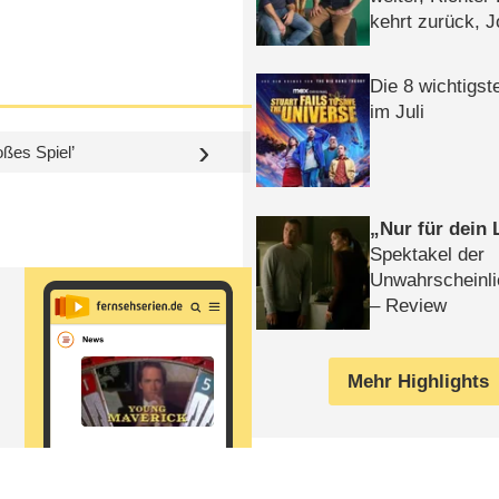
kehrt zurück, 
Klaas machen 
Die 8 wichtigst
im Juli
ßes Spiel’
Nur für dein
Spektakel der
Unwahrscheinli
– Review
Mehr Highlights