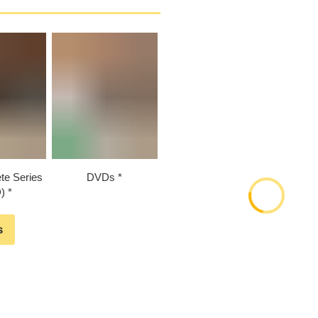
te Series
DVDs
)
s