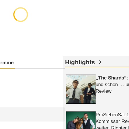
Highlights
ermine
The Shards
:
und schön … un
Review
ProSiebenSat.1 
Kommissar Rex 
weiter, Richter