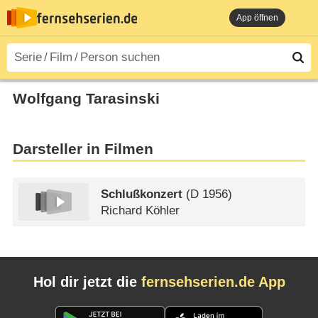
App öffnen
Wolfgang Tarasinski
Darsteller in Filmen
Schlußkonzert
(
D
1956)
Richard Köhler
Hol dir jetzt die
fernsehserien.de App