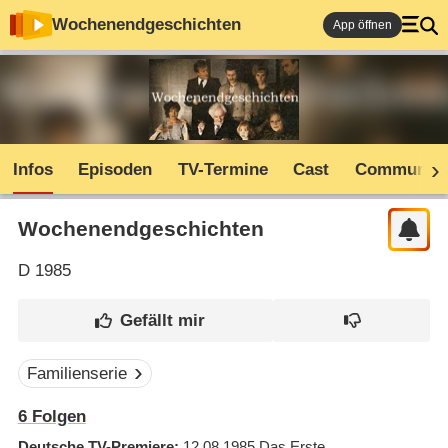
Wochenendgeschichten
App öffnen
Infos
Episoden
TV-Termine
Cast
Community
Wochenendgeschichten
D
1985
Familienserie
6
Folgen
Deutsche TV-Premiere
12.08.1985
Das Erste