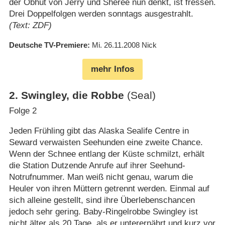
der Obhut von Jerry und Sheree nun denkt, ist fressen.
Drei Doppelfolgen werden sonntags ausgestrahlt.
(Text: ZDF)
Deutsche TV-Premiere
Mi. 26.11.2008
Nick
mehr Infos
2
.
Swingley, die Robbe
(Seal)
Folge 2
Jeden Frühling gibt das Alaska Sealife Centre in
Seward verwaisten Seehunden eine zweite Chance.
Wenn der Schnee entlang der Küste schmilzt, erhält
die Station Dutzende Anrufe auf ihrer Seehund-
Notrufnummer. Man weiß nicht genau, warum die
Heuler von ihren Müttern getrennt werden. Einmal auf
sich alleine gestellt, sind ihre Überlebenschancen
jedoch sehr gering. Baby-Ringelrobbe Swingley ist
nicht älter als 20 Tage, als er unterernährt und kurz vor