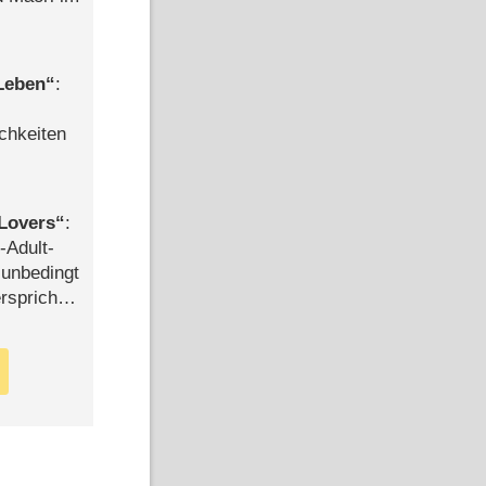
 Leben
:
chkeiten
Lovers
:
-Adult-
t unbedingt
rspricht –