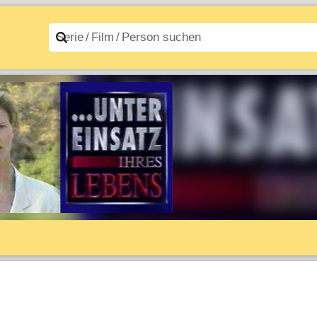
n A–Z
Filme A–Z