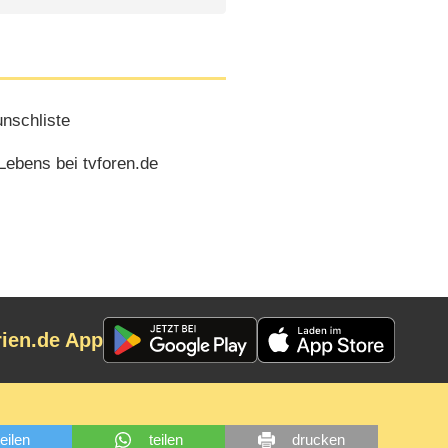
nschliste
Lebens bei tvforen.de
rien.de App
teilen
teilen
drucken