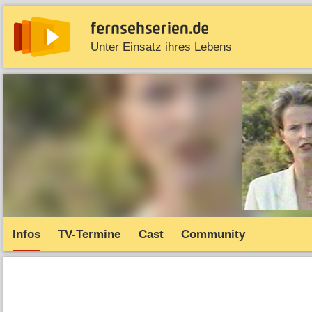
Unter Einsatz ihres Lebens
News
Entdecken
Streaming
TV-Starts
Serie
Infos
TV-Termine
Cast
Community