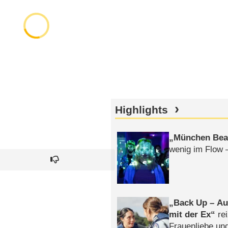
Highlights
München Bea
wenig im Flow 
Back Up – Auf
mit der Ex
rei
Frauenliebe un