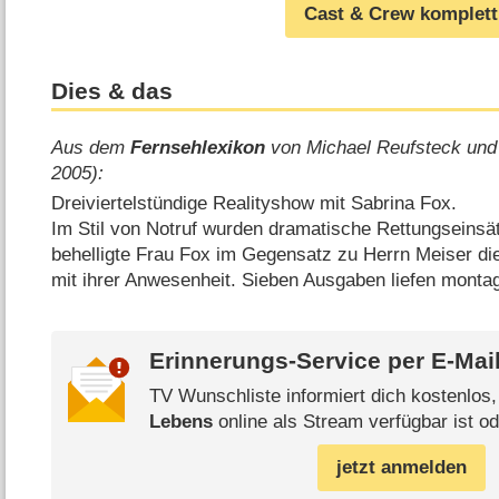
Cast & Crew komplett
Dies & das
Aus dem
Fernsehlexikon
von Michael Reufsteck und
2005):
Dreiviertelstündige Realityshow mit Sabrina Fox.
Im Stil von Notruf wurden dramatische Rettungseinsät
behelligte Frau Fox im Gegensatz zu Herrn Meiser di
mit ihrer Anwesenheit. Sieben Ausgaben liefen monta
Erinnerungs-Service per
E-Mai
TV Wunschliste informiert dich kostenlos
Lebens
online als Stream verfügbar ist od
jetzt anmelden