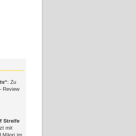
ts
: Zu
– Review
 Streife
zt mit
d Māori im