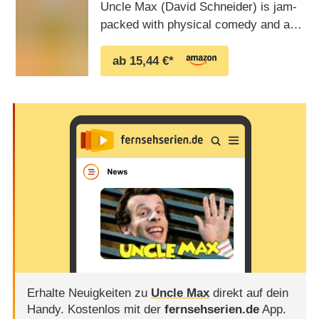
Uncle Max (David Schneider) is jam-
year old Luke (William Howe) are
packed with physical comedy and a
always hilarious …
feast of visual gags, quirky ideas,
noises and sounds, but not a word of
ab 15,44 €*
dialogue. A big kid himself, heâ€™s
just the kind of uncleevery kid would
love. Maxâ€™s wee Uncle Max
(David Schneider) is jam-packed with
physical …
Erhalte Neuigkeiten zu
Uncle Max
direkt auf dein
Handy.
Kostenlos mit der
fernsehserien.de
App.