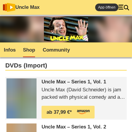
Uncle Max
App öffnen
Infos
Shop
Community
DVDs (Import)
Uncle Max – Series 1, Vol. 1
Uncle Max (David Schneider) is jam
packed with physical comedy and a
feast of visual gags, quirky ideas,
noises and sounds, but not a word of
ab 37,99 €*
dialogue. A big kid himself, he s just
the kind of uncle every kid would
Uncle Max – Series 1, Vol. 2
love. Max s weekly outings with 9-