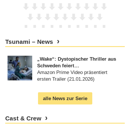
Tsunami – News
„Wake“: Dystopischer Thriller aus
Schweden feiert
Deutschlandpremiere
Amazon Prime Video präsentiert
ersten Trailer (
21.01.2026
)
alle News zur Serie
Cast & Crew