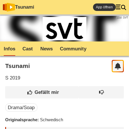
Tsunami
App öffnen
Bild: SVT
Infos
Cast
News
Community
Tsunami
S
2019
Drama/Soap
Originalsprache
Schwedisch