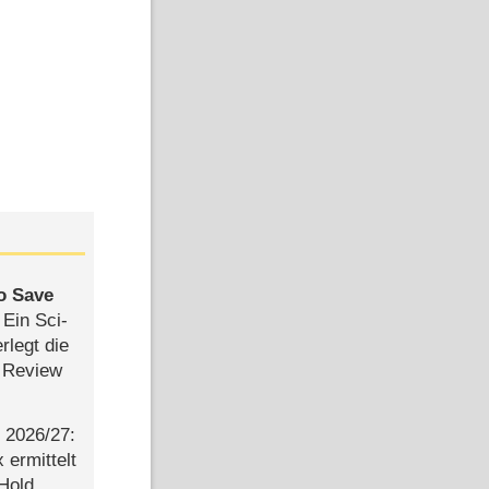
to Save
: Ein Sci-
rlegt die
 Review
2026/​27:
ermittelt
 Hold