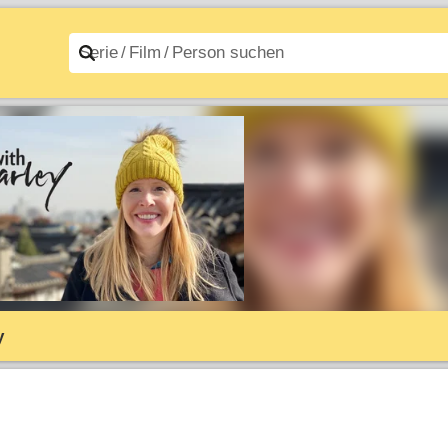
n A–Z
Filme A–Z
y