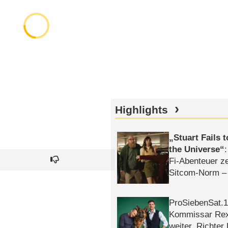
Highlights
Stuart Fails 
the Universe
Fi-Abenteuer ze
Sitcom-Norm –
ProSiebenSat.1 
Kommissar Rex 
weiter, Richter