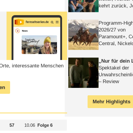
kehrt zurück, 
Klaas machen 
Programm-High
2026/​27 von
Paramount+, 
Central, Nicke
WELT
Nur für dein
Orte, interessante Menschen
Spektakel der
Unwahrscheinli
– Review
gen
Mehr Highlights
57
10.06
Folge 6