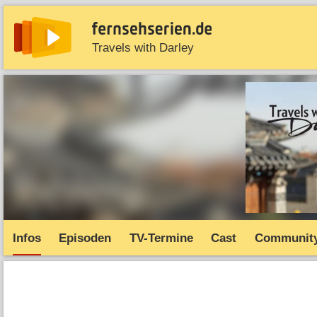
Travels with Darley
News
Entdecken
Streaming
TV-Starts
Serie
Infos
Episoden
TV-Termine
Cast
Communit