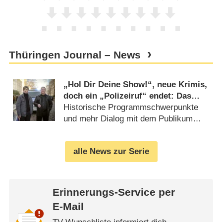
Thüringen Journal – News
„Hol Dir Deine Show!“, neue Krimis,
doch ein „Polizeiruf“ endet: Das
plant der MDR für 2025
Historische Programmschwerpunkte
und mehr Dialog mit dem Publikum
angekündigt (
28.01.2025
)
alle News zur Serie
Erinnerungs-Service per
E-Mail