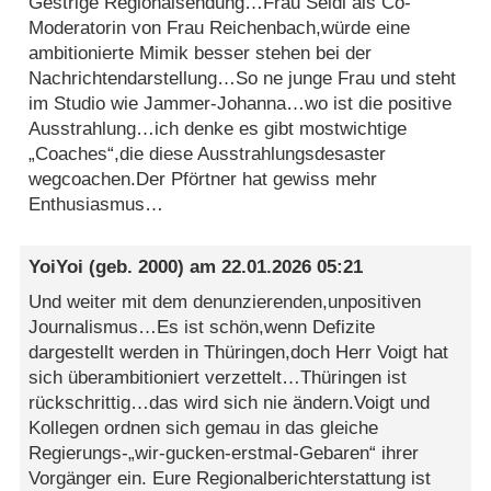
Gestrige Regionalsendung…Frau Seidl als Co-
Moderatorin von Frau Reichenbach,würde eine
ambitionierte Mimik besser stehen bei der
Nachrichtendarstellung…So ne junge Frau und steht
im Studio wie Jammer-Johanna…wo ist die positive
Ausstrahlung…ich denke es gibt mostwichtige
„Coaches“,die diese Ausstrahlungsdesaster
wegcoachen.Der Pförtner hat gewiss mehr
Enthusiasmus…
YoiYoi
(geb. 2000) am
22.01.2026 05:21
Und weiter mit dem denunzierenden,unpositiven
Journalismus…Es ist schön,wenn Defizite
dargestellt werden in Thüringen,doch Herr Voigt hat
sich überambitioniert verzettelt…Thüringen ist
rückschrittig…das wird sich nie ändern.Voigt und
Kollegen ordnen sich gemau in das gleiche
Regierungs-„wir-gucken-erstmal-Gebaren“ ihrer
Vorgänger ein. Eure Regionalberichterstattung ist