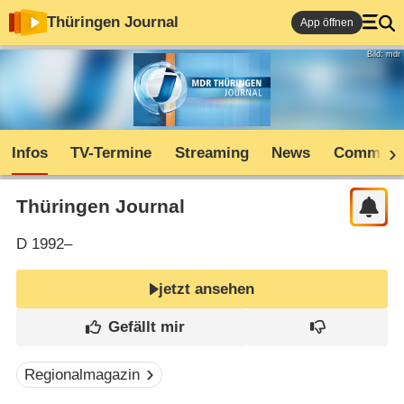
Thüringen Journal
App öffnen
Bild: mdr
Infos
TV-Termine
Streaming
News
Communi
Thüringen Journal
D
1992–
jetzt ansehen
Regionalmagazin