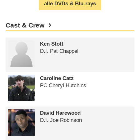
alle DVDs & Blu-rays
Cast & Crew
Ken Stott
D.I. Pat Chappel
Caroline Catz
PC Cheryl Hutchins
David Harewood
D.I. Joe Robinson